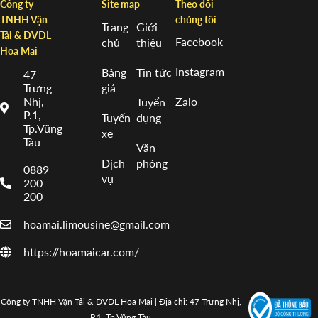
Công ty
Site map
Theo dõi
TNHH Vận
chúng tôi
Trang
Giới
Tải & DVDL
Facebook
chủ
thiệu
Hoa Mai
Instagram
Bảng
Tin tức
47
Trưng
giá
Nhị,
Zalo
Tuyển
P.1,
Tuyến
dụng
Tp.Vũng
xe
Tàu
Văn
Dịch
phòng
0889
vụ
200
200
hoamai.limousine@gmail.com
https://hoamaicar.com/
Công ty TNHH Vận Tải & DVDL Hoa Mai | Địa chỉ: 47 Trưng Nhị,
P.1, Tp.Vũng Tàu