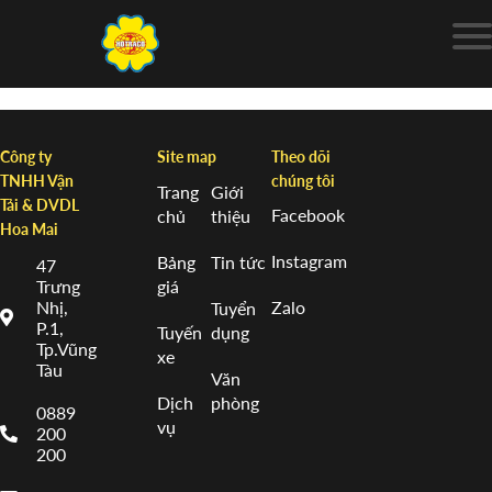
Công ty
Site map
Theo dõi
TNHH Vận
chúng tôi
Trang
Giới
Tải & DVDL
Facebook
chủ
thiệu
Hoa Mai
Instagram
Bảng
Tin tức
47
Trưng
giá
Nhị,
Zalo
Tuyển
P.1,
Tuyến
dụng
Tp.Vũng
xe
Tàu
Văn
Dịch
phòng
0889
vụ
200
200